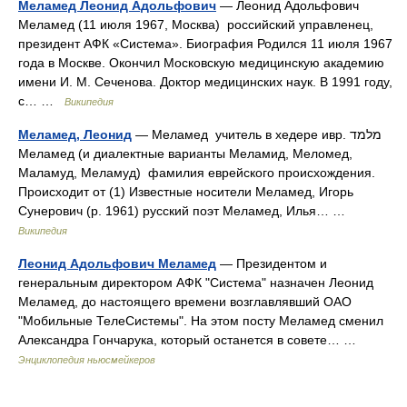
Меламед Леонид Адольфович
— Леонид Адольфович
Меламед (11 июля 1967, Москва) российский управленец,
президент АФК «Система». Биография Родился 11 июля 1967
года в Москве. Окончил Московскую медицинскую академию
имени И. М. Сеченова. Доктор медицинских наук. В 1991 году,
с… …
Википедия
Меламед, Леонид
— Меламед учитель в хедере ивр. מלמד‎
Меламед (и диалектные варианты Меламид, Меломед,
Маламуд, Меламуд) фамилия еврейского происхождения.
Происходит от (1) Известные носители Меламед, Игорь
Сунерович (р. 1961) русский поэт Меламед, Илья… …
Википедия
Леонид Адольфович Меламед
— Президентом и
генеральным директором АФК "Система" назначен Леонид
Меламед, до настоящего времени возглавлявший ОАО
"Мобильные ТелеСистемы". На этом посту Меламед сменил
Александра Гончарука, который останется в совете… …
Энциклопедия ньюсмейкеров