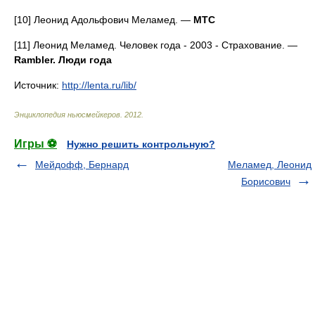
[10] Леонид Адольфович Меламед. —
МТС
[11] Леонид Меламед. Человек года - 2003 - Страхование. —
Rambler. Люди года
Источник:
http://lenta.ru/lib/
Энциклопедия ньюсмейкеров
.
2012
.
Игры ⚽
Нужно решить контрольную?
Мейдофф, Бернард
Меламед, Леонид
Борисович