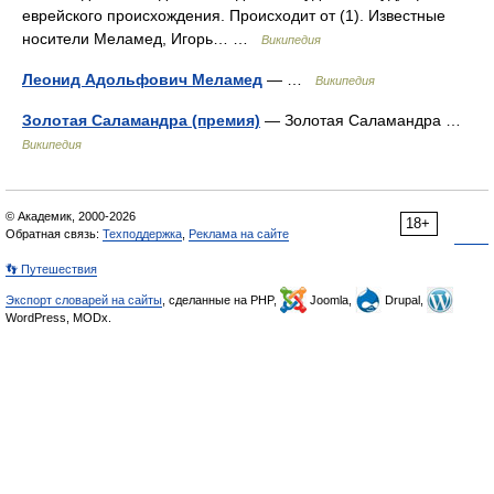
еврейского происхождения. Происходит от (1). Известные
носители Меламед, Игорь… …
Википедия
Леонид Адольфович Меламед
— …
Википедия
Золотая Саламандра (премия)
— Золотая Саламандра …
Википедия
© Академик, 2000-2026
18+
Обратная связь:
Техподдержка
,
Реклама на сайте
👣 Путешествия
Экспорт словарей на сайты
, сделанные на PHP,
Joomla,
Drupal,
WordPress, MODx.