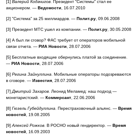
[1]
Валерий Кодачигов
. Президент "Системы" стал ее
акционером. —
Ведомости
, 16.07.2010
[2] "Система" за 25 миллиардов. —
Полит.ру
, 09.06.2008
[3] Президент МТС ушел из компании. —
Полит.ру
, 30.05.2008
[4] А был ли сговор? ФАС требует от операторов мобильной
связи отчета. —
РИА Новости
, 28.07.2006
[5] Бесплатные входящие обернулись платой за соединение.
—
РИА Новости
, 28.07.2006
[6]
Регина Зайнуллина
. Мобильные операторы подозреваются
в сговоре. —
Известия
, 28.07.2006
[7]
Дмитрий Захаров
. Леонид Меламед: наш подход —
монетаристский. —
Коммерсант
, 22.06.2006
[8]
Гюзель Губейдуллина
. Перестраховочный альянс. —
Время
новостей
, 19.08.2005
[9]
Алексей Рожков
. В РОСНО новый гендиректор. —
Время
новостей
, 16.09.2003