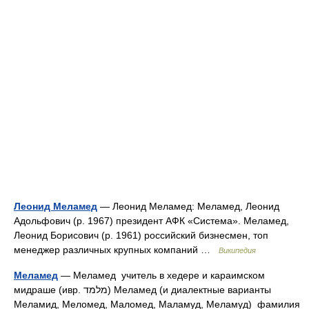
Леонид Меламед
— Леонид Меламед: Меламед, Леонид
Адольфович (р. 1967) президент АФК «Система». Меламед,
Леонид Борисович (р. 1961) российский бизнесмен, топ
менеджер различных крупных компаний …
Википедия
Меламед
— Меламед учитель в хедере и караимском
мидраше (ивр. מלמד‎) Меламед (и диалектные варианты
Меламид, Меломед, Маломед, Маламуд, Меламуд) фамилия